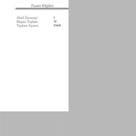
Ziyaret Bilgileri
Aktif Ziyaretçi
1
Bugün Toplam
18
Toplam Ziyaret
35049