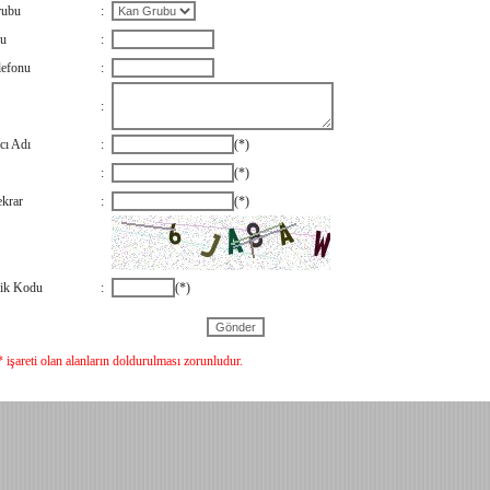
rubu
:
nu
:
lefonu
:
:
cı Adı
:
(*)
:
(*)
ekrar
:
(*)
ik Kodu
:
(*)
 işareti olan alanların doldurulması zorunludur.