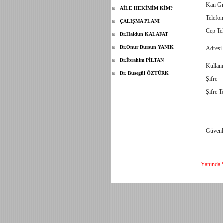
Kan G
AİLE HEKİMİM KİM?
Telefo
ÇALIŞMA PLANI
Cep Te
Dr.Haldun KALAFAT
Dr.Onur Dursun YANIK
Adresi
Dr.İbrahim PİLTAN
Kullanı
Dr. Busegül ÖZTÜRK
Şifre
Şifre T
Güvenl
Yanında *