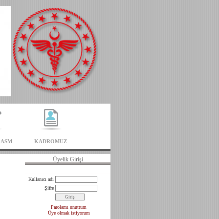
u ASM
KADROMUZ
Üyelik Girişi
Kullanıcı adı
Şifre
Parolamı unuttum
Üye olmak istiyorum