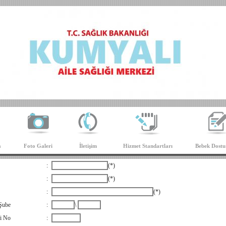
a
Foto Galeri
İletişim
Hizmet Standartları
Bebek Dost
:
(*)
:
(*)
:
(*)
 Şube
:
\
i No
: