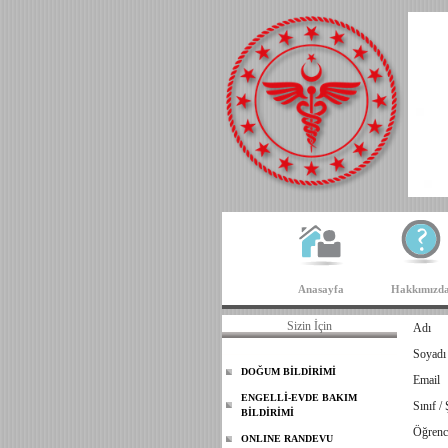
Anasayfa
Hakkımızd
Sizin İçin
Adı
Soyadı
DOĞUM BİLDİRİMİ
Email
ENGELLİ-EVDE BAKIM
Sınıf /
BİLDİRİMİ
Öğrenc
ONLINE RANDEVU