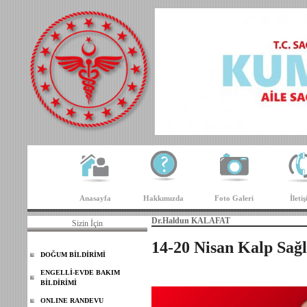
Anasayfa
Hakkımızda
Foto Galeri
İleti
Dr.Haldun KALAFAT
Sizin İçin
14-20 Nisan Kalp Sağl
DOĞUM BİLDİRİMİ
ENGELLİ-EVDE BAKIM
BİLDİRİMİ
ONLINE RANDEVU