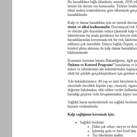
Bu hastalıklara bağlı ölümlerin, artarak, 2030 y
benzer bir durum söz konusudur. Türkiye İstat
ölüm nedeni istatistiklerine göre ülkemizde ger
hastalıklarıdır.
Kalp ve damar hastalıkları için en önemli davranı
tütün ve alkol kullanımıdır.
Davranışsal risk f
ve obezite gibi durumları ortaya çıkararak kalp v
faktörlerinin bir arada görülmesi ise bireyin ris
hastalıklarından korunmada tek bir risk faktörünü
edilmesi çok önemlidir. Dünya Sağlık Örgütü, uygu
kontrol altına alınması ile kalp damar hastalıkla
bildirmektedir.
Konunun önemine binaen Bakanlığımız, ilgili pa
Önleme ve Kontrol Programı”
hazırlamış ve bu
tedavi ve izlemlerinin aile hekimlerinden başla
etkili bir şekilde gerçekleştirilmesi için gereke
Aile hekimlerimizce, 40 yaş ve üstü bireylerin 
sürecinde öncelikle kişinin yaşı, cinsiyeti, sigar
değerine bakılmakta; elde edilen veriler kullanıl
hastalığı geçirme riski hesaplanmakta; kişiye öz
Sağlıklı hayat merkezlerinde ise sağlıklı beslen
hizmeti verilmektedir.
Kalp sağlığınızı korumak için;
Sağlıklı beslenin:
Daha çok sebze, meyve ve deni
İşlenmiş gıda ve fast-food’dan
Tuz tüketimini azaltın.