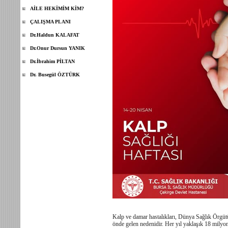
AİLE HEKİMİM KİM?
ÇALIŞMA PLANI
Dr.Haldun KALAFAT
Dr.Onur Dursun YANIK
Dr.İbrahim PİLTAN
Dr. Busegül ÖZTÜRK
Kalp ve damar hastalıkları, Dünya Sağlık Örgütü
önde gelen nedenidir. Her yıl yaklaşık 18 milyon